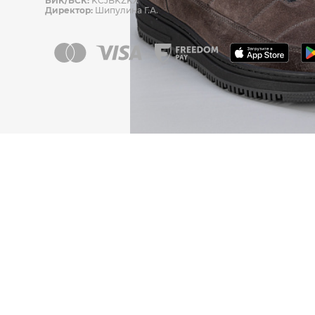
БИК/БСК:
KCJBKZKX
Директор:
Шипулина Г.А.