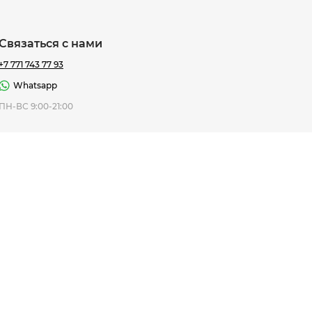
Связаться с нами
+7 771 743 77 93
Whatsapp
ная Thomas
ПН-ВС 9:00-21:00
af
7 195 ₸
ить