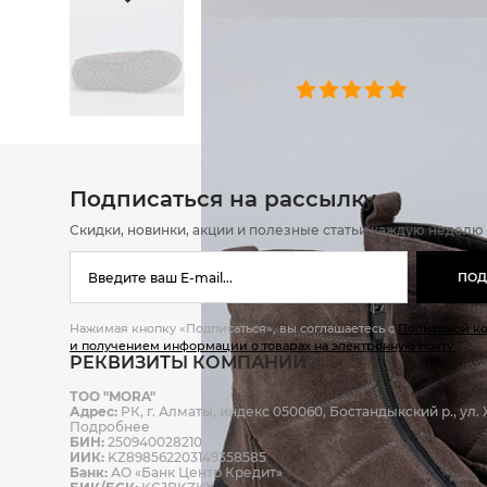
ОТЗЫВЫ
0 челове
Подписаться на рассылку
Скидки, новинки, акции и полезные статьи каждую неделю
ПОД
Нажимая кнопку «Подписаться», вы соглашаетесь с
Политикой к
и получением информации о товарах на электронную почту.
РЕКВИЗИТЫ КОМПАНИИ
ТОО "MORA"
Адрес:
РК, г. Алматы, индекс 050060, Бостандыкский р., ул. Ж
Подробнее
БИН:
250940028210
ИИК:
KZ898562203149358585
Банк:
АО «Банк Центр Кредит»