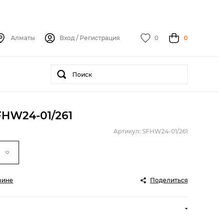
Алматы
Вход
/
Регистрация
0
0
FHW24-01/261
Артикул: SFHW24-01/261
зине
Поделиться