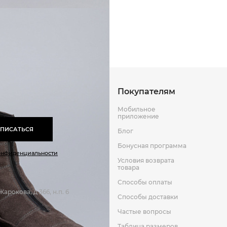
Способы оплаты
Способы до
Резина
Мех
Оставить отзыв
к
Покупателям
Мобильное
приложение
ПИСАТЬСЯ
Блог
Бонусная программа
онфиденциальности
Условия возврата
товара
Способы оплаты
арокова, д 366, н.п. 6
Способы доставки
Частые вопросы
Таблица размеров