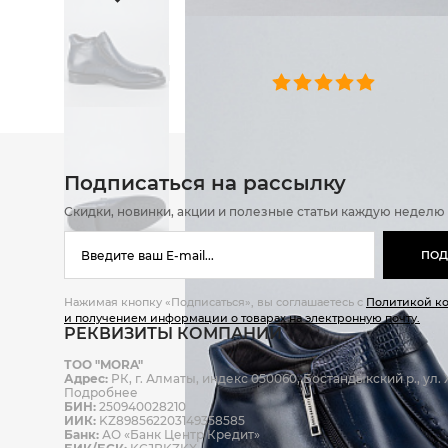
ОТЗЫВЫ
0 челове
Подписаться на рассылку
Скидки, новинки, акции и полезные статьи каждую неделю
ПОД
Нажимая кнопку «Подписаться», вы соглашаетесь с
Политикой к
и получением информации о товарах на электронную почту.
РЕКВИЗИТЫ КОМПАНИИ
ТОО "MORA"
Адрес:
РК, г. Алматы, индекс 050060, Бостандыкский р., ул. Ж
Подробнее
БИН:
250940028210
ИИК:
KZ898562203149358585
Банк:
АО «Банк Центр Кредит»