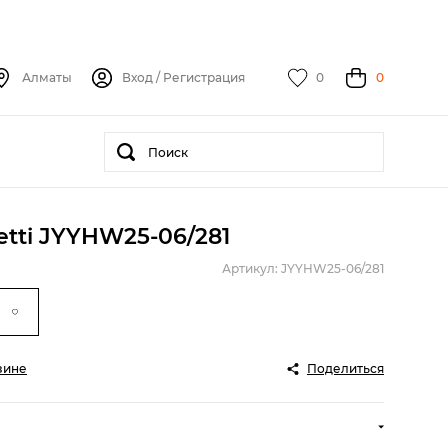
Алматы
Вход
/
Регистрация
0
0
etti JYYHW25-06/281
Артикул: JYYHW25-06/281
зине
Поделиться