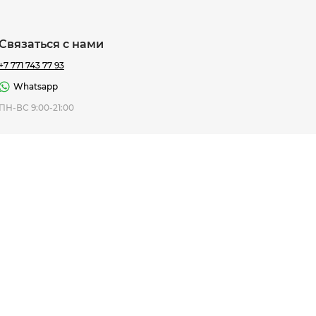
Связаться с нами
+7 771 743 77 93
Whatsapp
ная Thomas
ПН-ВС 9:00-21:00
af
7 195 ₸
ить