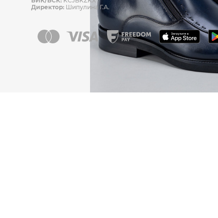
БИК/БСК:
KCJBKZKX
Директор:
Шипулина Г.А.