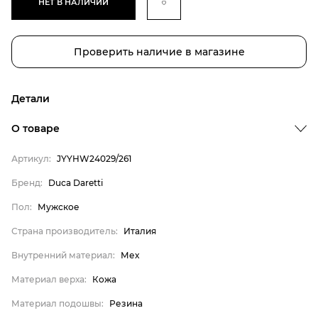
НЕТ В НАЛИЧИИ
Проверить наличие в магазине
Детали
О товаре
Артикул:
JYYHW24029/261
Бренд
Пол
Бренд:
Duca Daretti
Страна производитель
Пол:
Мужское
Внутренний материал
Страна производитель:
Италия
Материал верха
Внутренний материал:
Мех
Материал подошвы
Материал верха:
Кожа
Материал стельки
Материал подошвы:
Резина
Duca Daretti