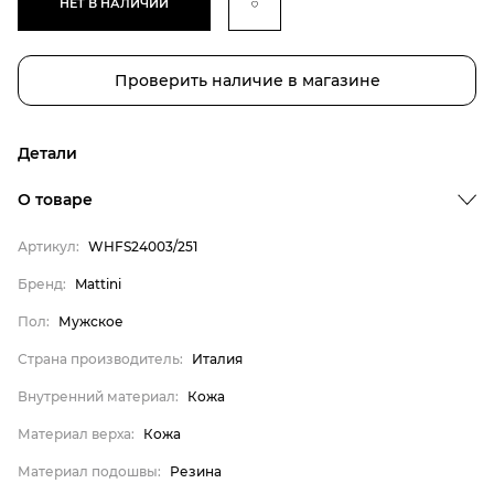
НЕТ В НАЛИЧИИ
Проверить наличие в магазине
Детали
Бренд
О товаре
Пол
Артикул:
WHFS24003/251
Страна производитель
Бренд:
Mattini
Внутренний материал
Пол:
Мужское
Материал верха
Материал подошвы
Страна производитель:
Италия
Материал стельки
Внутренний материал:
Кожа
Mattini
Материал верха:
Кожа
Мужское
Материал подошвы:
Резина
Италия