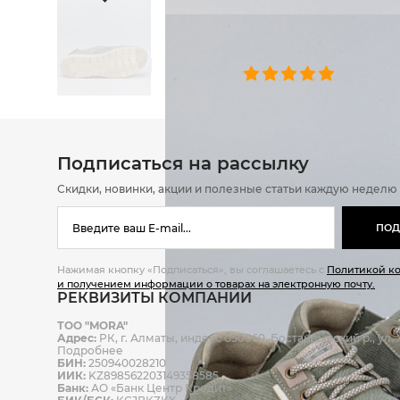
ОТЗЫВЫ
0 челове
Подписаться на рассылку
Скидки, новинки, акции и полезные статьи каждую неделю
ПОД
Нажимая кнопку «Подписаться», вы соглашаетесь с
Политикой к
и получением информации о товарах на электронную почту.
РЕКВИЗИТЫ КОМПАНИИ
ТОО "MORA"
Адрес:
РК, г. Алматы, индекс 050060, Бостандыкский р., ул. Ж
Подробнее
БИН:
250940028210
ИИК:
KZ898562203149358585
Банк:
АО «Банк Центр Кредит»