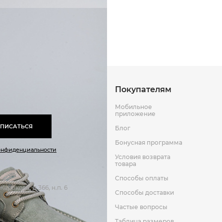
Способы оплаты
Способы до
Эва
Текстиль
Оставить отзыв
к
Покупателям
Мобильное
приложение
ПИСАТЬСЯ
Блог
Бонусная программа
онфиденциальности
Условия возврата
товара
Способы оплаты
арокова, д 366, н.п. 6
Способы доставки
Частые вопросы
Таблица размеров