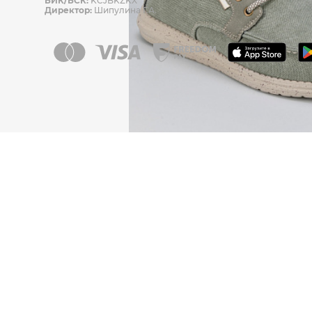
БИК/БСК:
KCJBKZKX
Директор:
Шипулина Г.А.