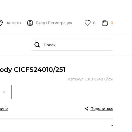
Алматы
Вход
/
Регистрация
0
0
dy CICFS24010/251
Артикул: CICFS24010/251
зине
Поделиться