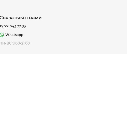
Связаться с нами
+7 771 743 77 93
Whatsapp
ная Thomas
ПН-ВС 9:00-21:00
af
7 195 ₸
ить