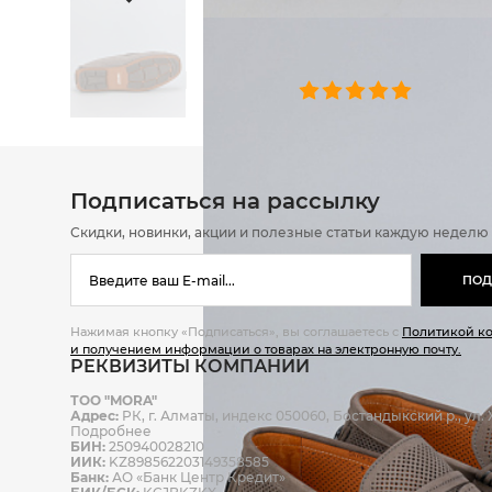
ОТЗЫВЫ
0 челове
Подписаться на рассылку
Скидки, новинки, акции и полезные статьи каждую неделю
ПОД
Нажимая кнопку «Подписаться», вы соглашаетесь с
Политикой к
и получением информации о товарах на электронную почту.
РЕКВИЗИТЫ КОМПАНИИ
ТОО "MORA"
Адрес:
РК, г. Алматы, индекс 050060, Бостандыкский р., ул. Ж
Подробнее
БИН:
250940028210
ИИК:
KZ898562203149358585
Банк:
АО «Банк Центр Кредит»