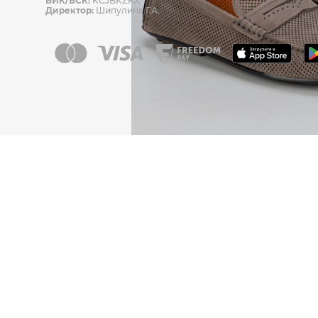
БИК/БСК:
KCJBKZKX
Директор:
Шипулина Г.А.