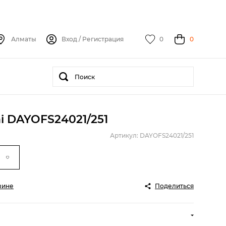
Алматы
Вход
/
Регистрация
0
0
i DAYOFS24021/251
Артикул: DAYOFS24021/251
зине
Поделиться