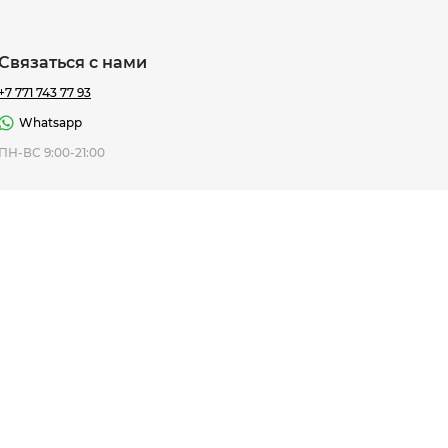
Связаться с нами
+7 771 743 77 93
Whatsapp
ная Thomas
ПН-ВС 9:00-21:00
af
7 195 ₸
ить