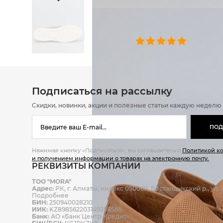
ОТЗЫВЫ
0 челове
Подписаться на рассылку
Скидки, новинки, акции и полезные статьи каждую неделю
ПОД
Нажимая кнопку «Подписаться», вы соглашаетесь с
Политикой к
и получением информации о товарах на электронную почту.
РЕКВИЗИТЫ КОМПАНИИ
ТОО "MORA"
Адрес:
РК, г. Алматы, индекс 050060, Бостандыкский р., ул. Ж
Подробнее
БИН:
250940028210
ИИК:
KZ898562203149358585
Банк:
АО «Банк Центр Кредит»