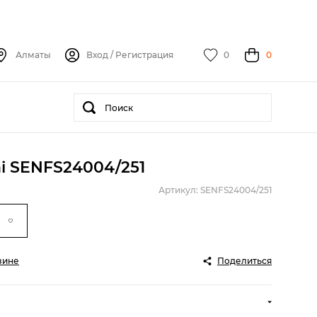
Алматы
Вход
/
Регистрация
0
0
i SENFS24004/251
Артикул: SENFS24004/251
зине
Поделиться