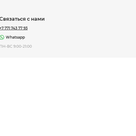
Связаться с нами
+7 771 743 77 93
Whatsapp
ная Thomas
ПН-ВС 9:00-21:00
af
7 195 ₸
ить