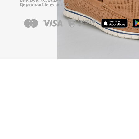
БИК/БСК:
KCJBKZKX
Директор:
Шипулина Г.А.