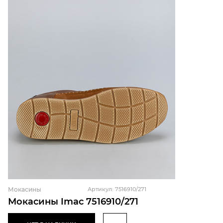
Мокасины
Артикул: 7516910/271
Мокасины Imac 7516910/271