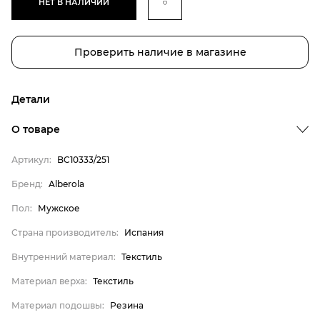
НЕТ В НАЛИЧИИ
Проверить наличие в магазине
Детали
О товаре
Артикул:
BC10333/251
Бренд
Пол
Бренд:
Alberola
Страна производитель
Пол:
Мужское
Внутренний материал
Страна производитель:
Испания
Материал верха
Внутренний материал:
Текстиль
Материал подошвы
Материал верха:
Текстиль
Материал стельки
Материал подошвы:
Резина
Alberola