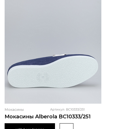
Мокасины
Артикул: BC10333/251
Мокасины Alberola BC10333/251