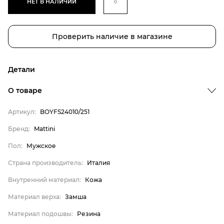
НЕТ В НАЛИЧИИ
Проверить наличие в магазине
Детали
О товаре
Артикул:
BOYFS24010/251
Бренд
Бренд:
Mattini
Пол
Пол:
Мужское
Страна производитель
Страна производитель:
Италия
Внутренний материал
Внутренний материал:
Кожа
Материал верха
Материал верха:
Замша
Материал подошвы
Материал подошвы:
Резина
Материал стельки