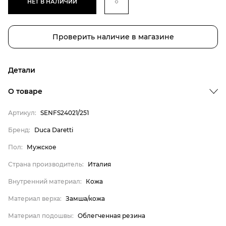
НЕТ В НАЛИЧИИ
Проверить наличие в магазине
Детали
Бренд
О товаре
Пол
Артикул:
SENFS24021/251
Страна производитель
Бренд:
Duca Daretti
Внутренний материал
Пол:
Мужское
Материал верха
Материал подошвы
Страна производитель:
Италия
Материал стельки
Внутренний материал:
Кожа
Duca Daretti
Материал верха:
Замша/кожа
Мужское
Материал подошвы:
Облегченная резина
Италия