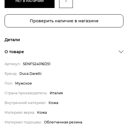
НЕТ В НАЛИЧИИ
Проверить наличие в магазине
Детали
Бренд
О товаре
Пол
Артикул:
SENFS24016/251
Страна производитель
Бренд:
Duca Daretti
Внутренний материал
Пол:
Мужское
Материал верха
Материал подошвы
Страна производитель:
Италия
Материал стельки
Внутренний материал:
Кожа
Duca Daretti
Материал верха:
Кожа
Мужское
Материал подошвы:
Облегченная резина
Италия