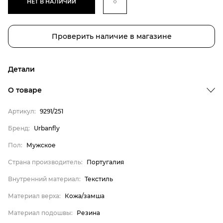
НЕТ В НАЛИЧИИ
Проверить наличие в магазине
Детали
О товаре
Артикул:
9291/251
Бренд
Бренд:
Urbanfly
Пол
Пол:
Мужское
Страна производитель
Страна производитель:
Португалия
Внутренний материал
Внутренний материал:
Текстиль
Материал верха
Материал верха:
Кожа/замша
Материал подошвы
Материал подошвы:
Резина
Материал стельки