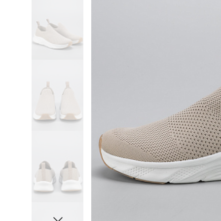
Слипоны
Rha
Шлепанцы
Fin
Все категории
Bug
Cro
Ke
Вс