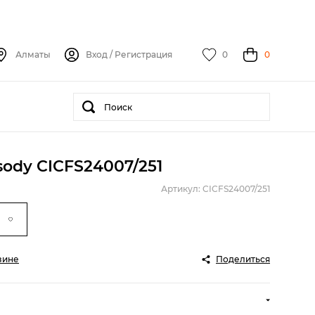
Алматы
Вход
/
Регистрация
0
0
ody CICFS24007/251
Артикул: CICFS24007/251
зине
Поделиться