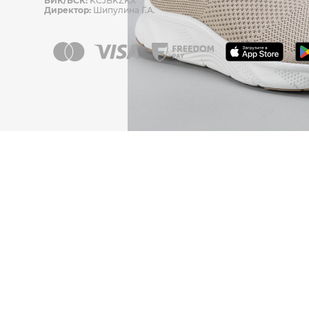
БИК/БСК:
KCJBKZKX
Директор:
Шипулина Г.А.