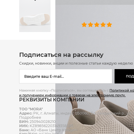
ОТЗЫВЫ
0 челове
Подписаться на рассылку
Скидки, новинки, акции и полезные статьи каждую неделю
ПОД
Нажимая кнопку «Подписаться», вы соглашаетесь с
Политикой к
и получением информации о товарах на электронную почту.
РЕКВИЗИТЫ КОМПАНИИ
ТОО "MORA"
Адрес:
РК, г. Алматы, индекс 050060, Бостандыкский р., ул. Ж
Подробнее
БИН:
250940028210
ИИК:
KZ898562203149358585
Банк:
АО «Банк Центр Кредит»