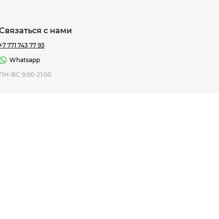
Связаться с нами
+7 771 743 77 93
Whatsapp
ная Thomas
ПН-ВС 9:00-21:00
af
7 195 ₸
ить