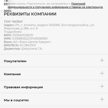
Таблица
зависимости от пункта назначения и веса посылки
размеров
Нажимая кнопку «Подписаться», вы соглашаетесь с
Политикой
конфиденциальности и получением информации о товарах на электронную
доставка курьером
почту.
РЕКВИЗИТЫ КОМПАНИИ
ТОО "MORA"
Способы оплаты
Адрес:
РК, г. Алматы, индекс 050060, Бостандыкский р., ул.
Способы доставки
Жарокова, д 366, н.п. 6
Подробнее
БИН:
250940028210
ИИК:
KZ898562203149358585
Банк:
АО «Банк Центр Кредит»
БИК/БСК:
KCJBKZKX
Условия возврата товара
Директор:
Шипулина Г.А.
Покупателям
Компания
Правовая информация
Мы в соцсетях