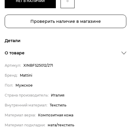
НЕТ В НАЛИЧИИ
Проверить наличие в магазине
Детали
О товаре
Артикул:
XINBFS25012/271
Бренд
Бренд:
Mattini
Пол
Пол:
Мужское
Страна производитель
Страна производитель:
Италия
Внутренний материал
Внутренний материал:
Текстиль
Материал верха
Материал верха:
Композитная кожа
Материал подкладки
Материал подкладки:
мата/текстиль
Материал подошвы