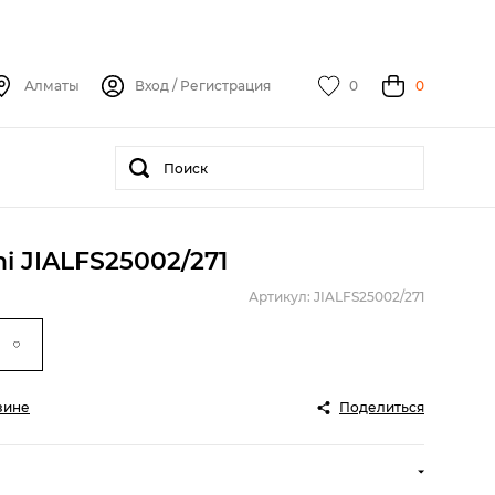
Алматы
Вход
/
Регистрация
0
0
i JIALFS25002/271
Артикул: JIALFS25002/271
зине
Поделиться