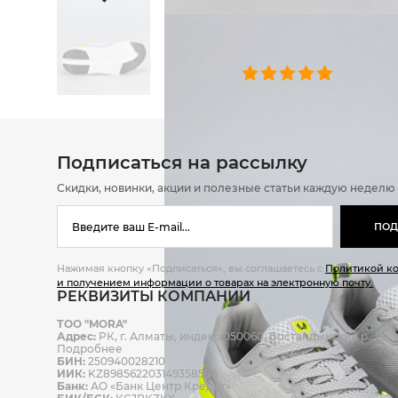
ОТЗЫВЫ
0 челове
Подписаться на рассылку
Скидки, новинки, акции и полезные статьи каждую неделю
ПОД
Нажимая кнопку «Подписаться», вы соглашаетесь с
Политикой к
и получением информации о товарах на электронную почту.
РЕКВИЗИТЫ КОМПАНИИ
ТОО "MORA"
Адрес:
РК, г. Алматы, индекс 050060, Бостандыкский р., ул. Ж
Подробнее
БИН:
250940028210
ИИК:
KZ898562203149358585
Банк:
АО «Банк Центр Кредит»