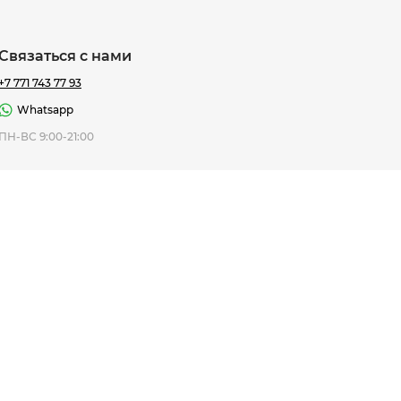
Связаться с нами
+7 771 743 77 93
Whatsapp
ная Thomas
ПН-ВС 9:00-21:00
af
7 195 ₸
ить