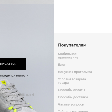
Способы оплаты
Способы до
Текстиль
мата/текстиль
Оставить отзыв
к
Резина
Текстиль
Покупателям
Мобильное
приложение
ПИСАТЬСЯ
Блог
Бонусная программа
онфиденциальности
Условия возврата
товара
Способы оплаты
арокова, д 366, н.п. 6
Способы доставки
Частые вопросы
Таблица размеров