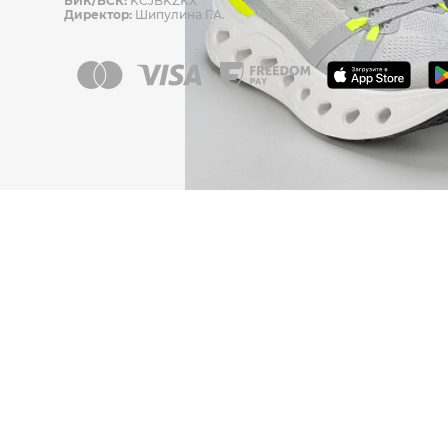
БИК/БСК:
KCJBKZKX
Директор:
Шипулина Г.А.