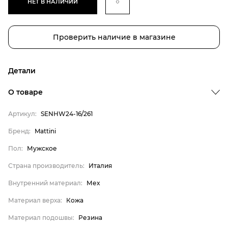
НЕТ В НАЛИЧИИ
Проверить наличие в магазине
Детали
О товаре
Артикул:
SENHW24-16/261
Бренд
Бренд:
Mattini
Пол
Пол:
Мужское
Страна производитель
Страна производитель:
Италия
Внутренний материал
Внутренний материал:
Мех
Материал верха
Материал верха:
Кожа
Материал подошвы
Материал подошвы:
Резина
Материал стельки