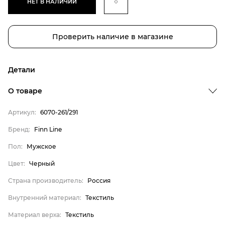
НЕТ В НАЛИЧИИ
Проверить наличие в магазине
Детали
О товаре
Артикул:
6070-261/291
Бренд:
Finn Line
Пол:
Мужское
Бренд
Цвет:
Черный
Пол
Цвет
Страна производитель:
Россия
Страна производитель
Внутренний материал:
Текстиль
Внутренний материал
Материал верха:
Текстиль