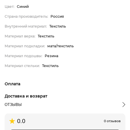
Цвет:
Синий
Пол
Цвет
Страна производитель:
Россия
Страна производитель
Внутренний материал:
Текстиль
Внутренний материал
Материал верха:
Текстиль
Материал верха
Материал подкладки:
мата/текстиль
Материал подкладки
Материал подошвы:
Резина
Материал подошвы
Материал стельки:
Текстиль
Материал стельки
Finn Line
Оплата
Мужское
онлайн-оплата банковской картой на сайте Интернет-
Синий
Доставка и возврат
магазина
Россия
ОТЗЫВЫ
Текстиль
Доставка по г.Алматы:
0.0
Текстиль
0 отзывов
срок доставки: 3-4 дня, следующих после дня подтверждения
заказа в обработку
мата/текстиль