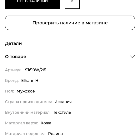
НЕТ В НАЛИЧИИ
Проверить наличие в магазине
Детали
О товаре
Артикул:
SJ610W/261
Бренд
Бренд:
Elhann H
Пол
Пол:
Мужское
Страна производитель
Страна производитель:
Испания
Внутренний материал
Внутренний материал:
Текстиль
Материал верха
Материал верха:
Кожа
Материал подошвы
Материал подошвы:
Резина
Материал стельки