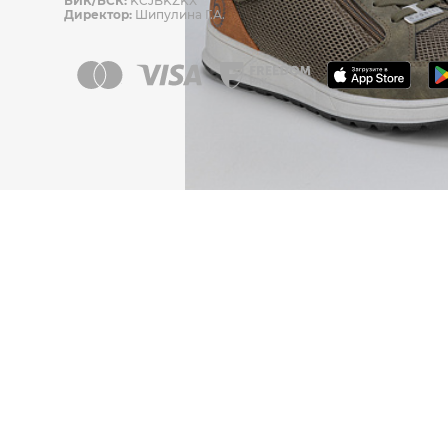
БИК/БСК:
KCJBKZKX
Директор:
Шипулина Г.А.