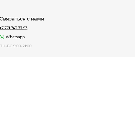
Связаться с нами
+7 771 743 77 93
Whatsapp
ная Thomas
ПН-ВС 9:00-21:00
af
7 195 ₸
ить