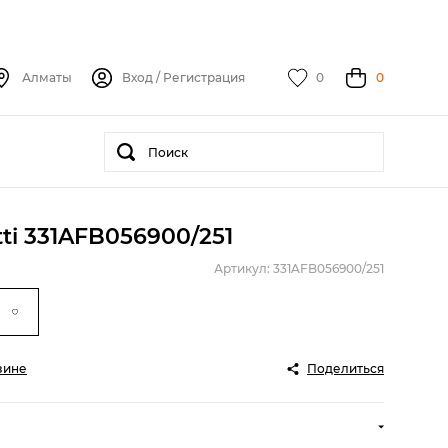
Алматы
Вход
/
Регистрация
0
0
ti 331AFB056900/251
Артикул: 331AFB056900/251
зине
Поделиться