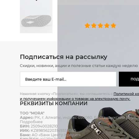
ОТЗЫВЫ
0 челове
Подписаться на рассылку
Скидки, новинки, акции и полезные статьи каждую неделю
ПОД
Нажимая кнопку «Подписаться», вы соглашаетесь с
Политикой к
и получением информации о товарах на электронную почту.
РЕКВИЗИТЫ КОМПАНИИ
ТОО "MORA"
Адрес:
РК, г. Алматы, индекс 050060, Бостандыкский р., ул. Ж
Подробнее
БИН:
250940028210
ИИК:
KZ898562203149358585
Банк:
АО «Банк Центр Кредит»