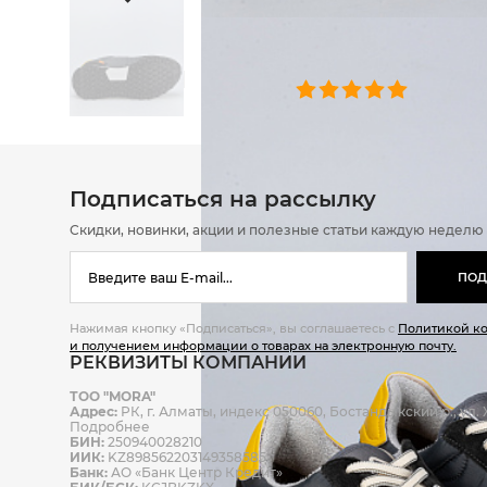
ОТЗЫВЫ
0 челове
Подписаться на рассылку
Скидки, новинки, акции и полезные статьи каждую неделю
ПОД
Нажимая кнопку «Подписаться», вы соглашаетесь с
Политикой к
и получением информации о товарах на электронную почту.
РЕКВИЗИТЫ КОМПАНИИ
ТОО "MORA"
Адрес:
РК, г. Алматы, индекс 050060, Бостандыкский р., ул. Ж
Подробнее
БИН:
250940028210
ИИК:
KZ898562203149358585
Банк:
АО «Банк Центр Кредит»