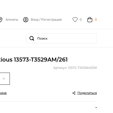
Алматы
Вход
/
Регистрация
0
0
ious 13573-T3529AM/261
Артикул: 13573-T3529AM/261
зине
Поделиться