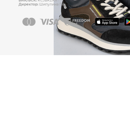
БИК/БСК:
KCJBKZKX
Директор:
Шипулина Г.А.