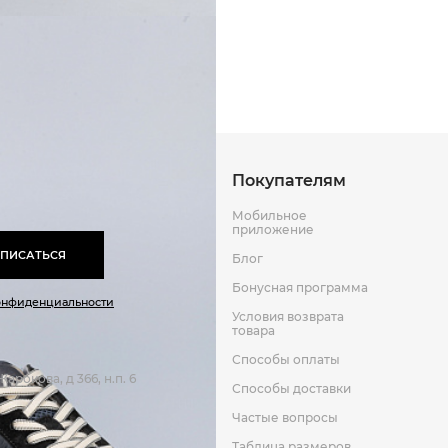
Текстиль
Способы оплаты
Способы до
Текстиль/кожа
мата/текстиль
Оставить отзыв
к
Резина
Текстиль
Покупателям
Мобильное
приложение
ПИСАТЬСЯ
Блог
Бонусная программа
онфиденциальности
Условия возврата
товара
Способы оплаты
арокова, д 366, н.п. 6
Способы доставки
Частые вопросы
Таблица размеров