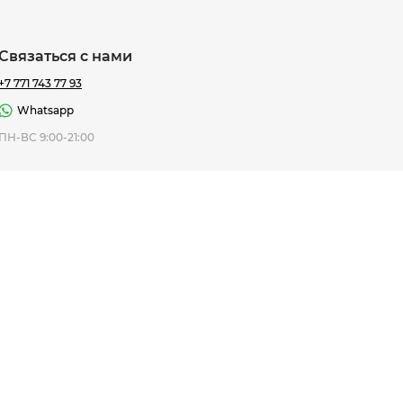
Связаться с нами
+7 771 743 77 93
Whatsapp
ная Thomas
ПН-ВС 9:00-21:00
af
7 195 ₸
ить