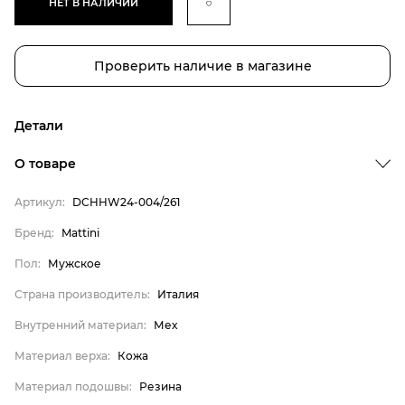
НЕТ В НАЛИЧИИ
Проверить наличие в магазине
Детали
Бренд
О товаре
Пол
Артикул:
DCHHW24-004/261
Страна производитель
Бренд:
Mattini
Внутренний материал
Пол:
Мужское
Материал верха
Материал подошвы
Страна производитель:
Италия
Материал стельки
Внутренний материал:
Мех
Mattini
Материал верха:
Кожа
Мужское
Материал подошвы:
Резина
Италия