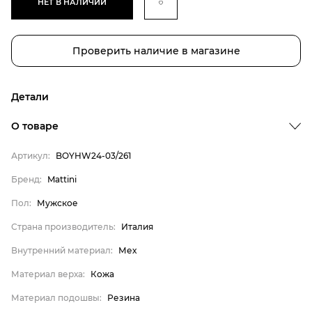
НЕТ В НАЛИЧИИ
Проверить наличие в магазине
Детали
О товаре
Артикул:
BOYHW24-03/261
Бренд
Бренд:
Mattini
Пол
Пол:
Мужское
Страна производитель
Страна производитель:
Италия
Внутренний материал
Внутренний материал:
Мех
Материал верха
Материал верха:
Кожа
Материал подошвы
Материал стельки
Материал подошвы:
Резина
Mattini