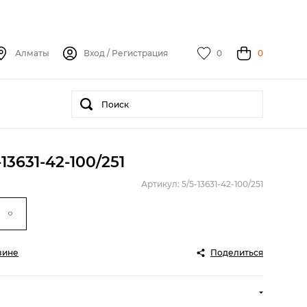
Алматы
Вход
/
Регистрация
0
0
-13631-42-100/251
Артикул: 5/5-13631-42-100/251
зине
Поделиться