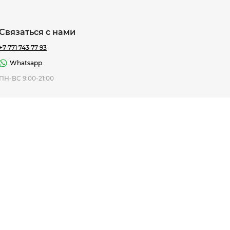
Связаться с нами
+7 771 743 77 93
Whatsapp
ная Thomas
ПН-ВС 9:00-21:00
af
7 195 ₸
ить