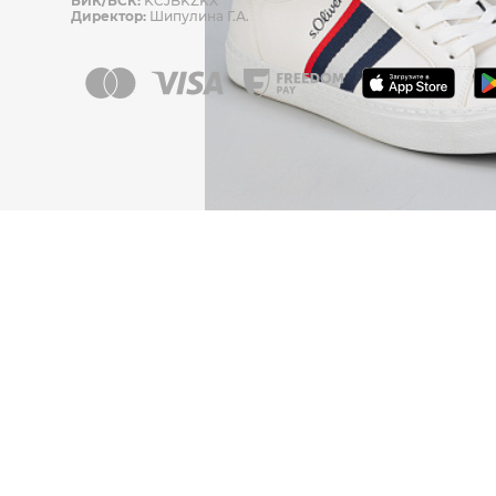
БИК/БСК:
KCJBKZKX
Директор:
Шипулина Г.А.