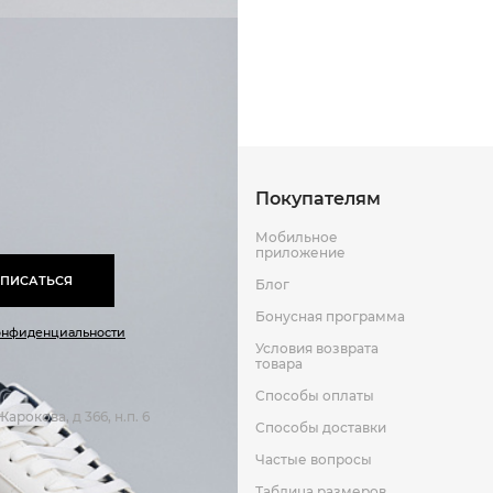
Искусственая кожа
Способы оплаты
Способы до
Резина
Текстиль
Оставить отзыв
к
Покупателям
Мобильное
приложение
ПИСАТЬСЯ
Блог
Бонусная программа
онфиденциальности
Условия возврата
товара
Способы оплаты
арокова, д 366, н.п. 6
Способы доставки
Частые вопросы
Таблица размеров