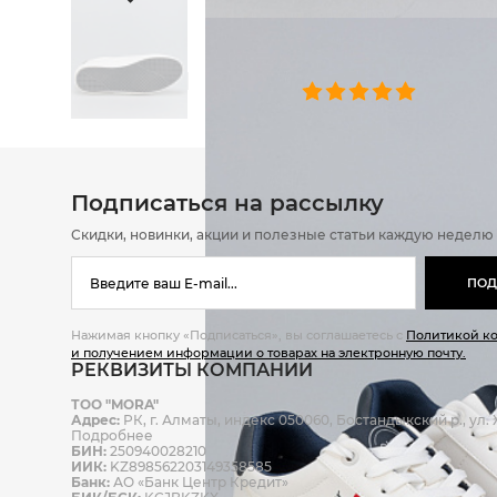
ОТЗЫВЫ
0 челове
Подписаться на рассылку
Скидки, новинки, акции и полезные статьи каждую неделю
ПОД
Нажимая кнопку «Подписаться», вы соглашаетесь с
Политикой к
и получением информации о товарах на электронную почту.
РЕКВИЗИТЫ КОМПАНИИ
ТОО "MORA"
Адрес:
РК, г. Алматы, индекс 050060, Бостандыкский р., ул. Ж
Подробнее
БИН:
250940028210
ИИК:
KZ898562203149358585
Банк:
АО «Банк Центр Кредит»