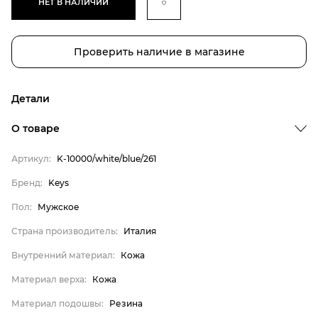
НЕТ В НАЛИЧИИ
Проверить наличие в магазине
Детали
О товаре
Артикул:
K-10000/white/blue/261
Бренд
Бренд:
Keys
Пол
Пол:
Мужское
Страна производитель
Страна производитель:
Италия
Внутренний материал
Внутренний материал:
Кожа
Материал верха
Материал верха:
Кожа
Материал подошвы
Материал стельки
Материал подошвы:
Резина
Keys