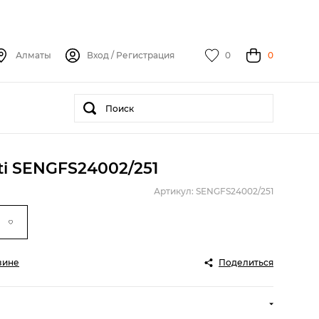
Алматы
Вход
/
Регистрация
0
0
ti SENGFS24002/251
Артикул: SENGFS24002/251
зине
Поделиться