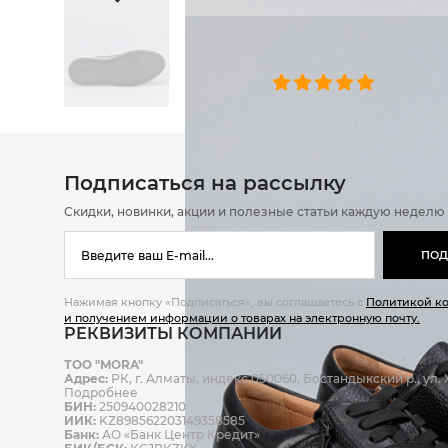
ОТЗЫВЫ
0 челове
Подписаться на рассылку
Скидки, новинки, акции и полезные статьи каждую неделю
ПОД
Нажимая кнопку «Подписаться», вы соглашаетесь с
Политикой к
и получением информации о товарах на электронную почту.
РЕКВИЗИТЫ КОМПАНИИ
ТОО "MORA"
Адрес:
РК, г. Алматы, индекс 050060, Бостандыкский р., ул. Ж
Подробнее
БИН:
250940028210
ИИК:
KZ898562203149358585
Банк:
АО «Банк Центр Кредит»