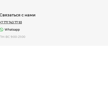
Связаться с нами
+7 771 743 77 93
Whatsapp
ная Thomas
ПН-ВС 9:00-21:00
af
7 195 ₸
ить