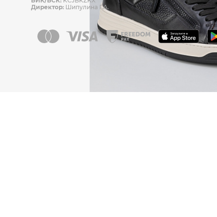
БИК/БСК:
KCJBKZKX
Директор:
Шипулина Г.А.