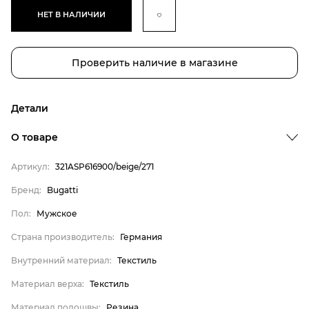
НЕТ В НАЛИЧИИ
Проверить наличие в магазине
Детали
О товаре
Артикул:
321ASP616900/beige/271
Бренд:
Bugatti
Пол:
Мужское
Страна производитель:
Германия
Бренд
Внутренний материал:
Текстиль
Пол
Материал верха:
Текстиль
Страна производитель
Материал подошвы:
Резина
Внутренний материал