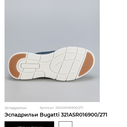
Эспадрильи
Артикул: 321ASR016900/271
Эспадрильи Bugatti 321ASR016900/271