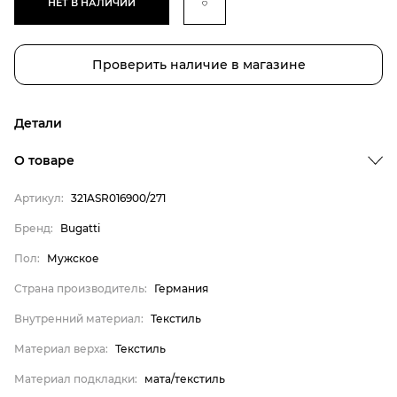
НЕТ В НАЛИЧИИ
Проверить наличие в магазине
Детали
О товаре
Артикул:
321ASR016900/271
Бренд:
Bugatti
Пол:
Мужское
Страна производитель:
Германия
Бренд
Внутренний материал:
Текстиль
Пол
Материал верха:
Текстиль
Страна производитель
Материал подкладки:
мата/текстиль
Внутренний материал