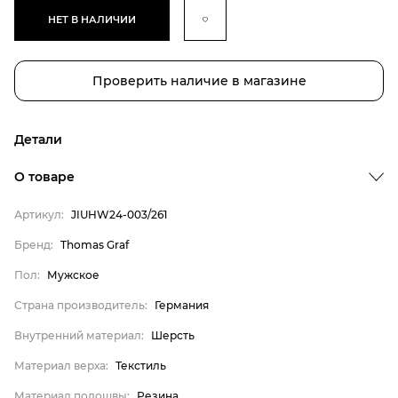
НЕТ В НАЛИЧИИ
Проверить наличие в магазине
Детали
О товаре
Артикул:
JIUHW24-003/261
Бренд
Бренд:
Thomas Graf
Пол
Пол:
Мужское
Страна производитель
Страна производитель:
Германия
Внутренний материал
Внутренний материал:
Шерсть
Материал верха
Материал верха:
Текстиль
Материал подошвы
Материал стельки
Материал подошвы:
Резина