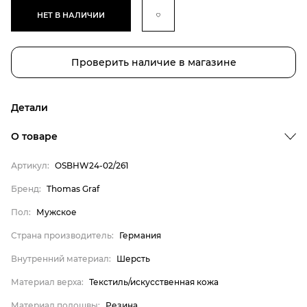
НЕТ В НАЛИЧИИ
Проверить наличие в магазине
Детали
О товаре
Артикул:
OSBHW24-02/261
Бренд
Бренд:
Thomas Graf
Пол
Пол:
Мужское
Страна производитель
Страна производитель:
Германия
Внутренний материал
Внутренний материал:
Шерсть
Материал верха
Материал верха:
Текстиль/искусственная кожа
Материал подошвы
Материал подошвы:
Резина