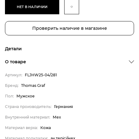
НЕТ В НАЛИЧИИ
Проверить наличие в магазине
Детали
О товаре
Артикул:
FLJHW25-04/281
Бренд:
Thomas Graf
Пол:
Мужское
Страна производитель:
Германия
Внутренний материал:
Мех
Бренд
Материал верха:
Кожа
Пол
Материал подкладки:
аң терісі/мех