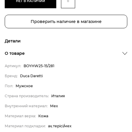
НЕТ В НАЛИЧИИ
Проверить наличие в магазине
Детали
О товаре
Артикул:
BOYHW25-15/281
Бренд:
Duca Daretti
Бренд
Пол:
Мужское
Пол
Страна производитель:
Италия
Страна производитель
Внутренний материал:
Мех
Внутренний материал
Материал верха
Материал верха:
Кожа
Материал подкладки
Материал подкладки:
аң терісі/мех