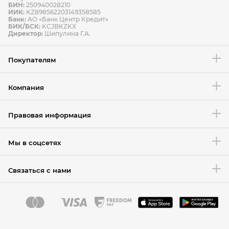
БИН:
250940028210
ИИК:
KZ898562203149358585
Банк:
АО «Банк Центр Кредит»
БИК/БСК:
KCJBKZKX
Условия возврата товара
Директор:
Шипулина Г.А.
Покупателям
Компания
Правовая информация
Мы в соцсетях
Связаться с нами