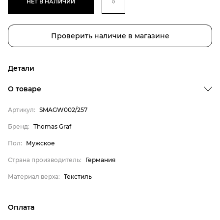
НЕТ В НАЛИЧИИ
Проверить наличие в магазине
Детали
Бренд
О товаре
Пол
Артикул:
SMAGW002/257
Страна производитель
Бренд:
Thomas Graf
Материал верха
Thomas Graf
Пол:
Мужское
Мужское
Страна производитель:
Германия
Германия
Материал верха:
Текстиль
Текстиль
Оплата