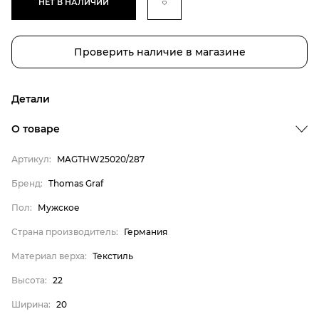
НЕТ В НАЛИЧИИ
Проверить наличие в магазине
Детали
О товаре
Артикул:
MAGTHW25020/287
Бренд:
Thomas Graf
Пол:
Мужское
Страна производитель:
Германия
Материал верха:
Текстиль
Бренд
Высота:
22
Пол
Страна производитель
Ширина:
20