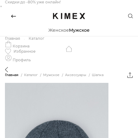
Скидки до -80% уже онлайн!
×
Женское
Мужское
Главная
Каталог
Корзина
Избранное
Профиль
Главная
Каталог
Мужское
Аксессуары
Шапка