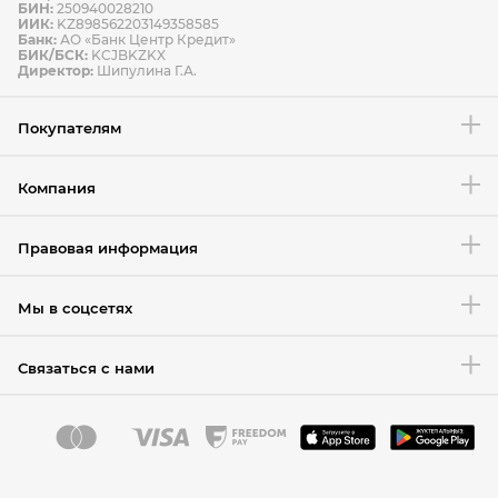
БИН:
250940028210
ИИК:
KZ898562203149358585
Банк:
АО «Банк Центр Кредит»
БИК/БСК:
KCJBKZKX
Условия возврата товара
Директор:
Шипулина Г.А.
Покупателям
Компания
Правовая информация
Мы в соцсетях
Связаться с нами