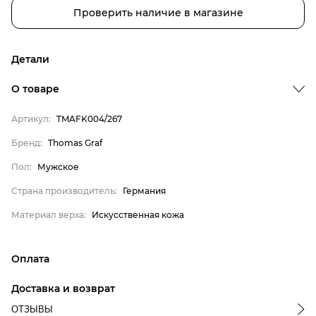
Проверить наличие в магазине
Детали
О товаре
Бренд
Артикул:
TMAFK004/267
Пол
Бренд:
Thomas Graf
Страна производитель
Пол:
Мужское
Материал верха
Thomas Graf
Страна производитель:
Германия
Мужское
Материал верха:
Искусственная кожа
Германия
Искусственная кожа
Оплата
онлайн-оплата банковской картой на сайте Интернет-
Доставка и возврат
магазина
ОТЗЫВЫ