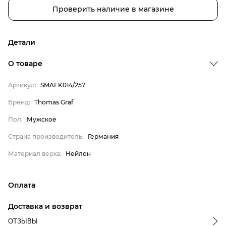
Проверить наличие в магазине
Детали
О товаре
Бренд
Артикул:
SMAFK014/257
Пол
Бренд:
Thomas Graf
Страна производитель
Пол:
Мужское
Материал верха
Thomas Graf
Страна производитель:
Германия
Мужское
Материал верха:
Нейлон
Германия
Нейлон
Оплата
онлайн-оплата банковской картой на сайте Интернет-
Доставка и возврат
магазина
ОТЗЫВЫ