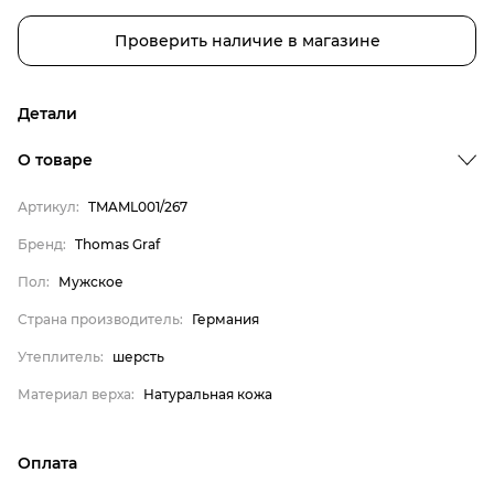
Проверить наличие в магазине
Детали
О товаре
Артикул:
TMAML001/267
Бренд
Бренд:
Thomas Graf
Пол
Пол:
Мужское
Страна производитель
Страна производитель:
Германия
Утеплитель
Утеплитель:
шерсть
Материал верха
Thomas Graf
Материал верха:
Натуральная кожа
Мужское
Германия
Оплата
шерсть