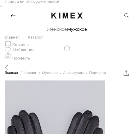
Скидки до -80% уже онлайн!
×
Женское
Мужское
Главная
Каталог
Корзина
Избранное
Профиль
Главная
Каталог
Мужское
Аксессуары
Перчатки