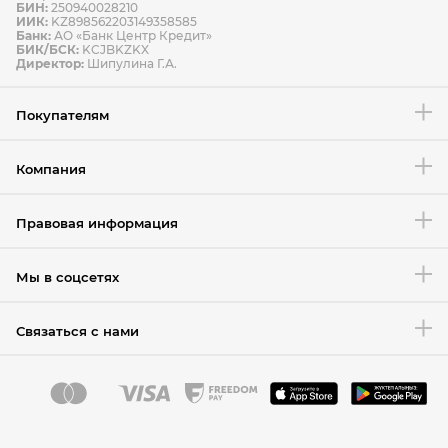
БИН:
250940028210
ИИК:
KZ898562203149358585
Банк:
АО «Банк Центр Кредит»
БИК/БСК:
KCJBKZKX
Условия возврата товара
Директор:
Шипулина Г.А.
Покупателям
Компания
Правовая информация
Мы в соцсетях
Связаться с нами