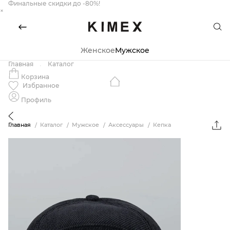
Финальные скидки до -80%!
×
Женское
Мужское
Главная
Каталог
Корзина
Избранное
Профиль
Главная
Каталог
Мужское
Аксессуары
Кепка