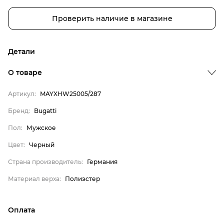
Проверить наличие в магазине
Детали
Бренд
О товаре
Пол
Артикул:
MAYXHW25005/287
Цвет
Бренд:
Bugatti
Страна производитель
Пол:
Мужское
Материал верха
Bugatti
Цвет:
Черный
Мужское
Страна производитель:
Германия
Черный
Материал верха:
Полиэстер
Германия
Полиэстер
Оплата