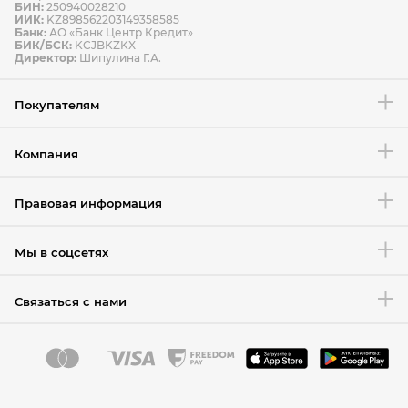
БИН:
250940028210
ИИК:
KZ898562203149358585
Банк:
АО «Банк Центр Кредит»
БИК/БСК:
KCJBKZKX
Условия возврата товара
Директор:
Шипулина Г.А.
Покупателям
Компания
Правовая информация
Мы в соцсетях
Связаться с нами