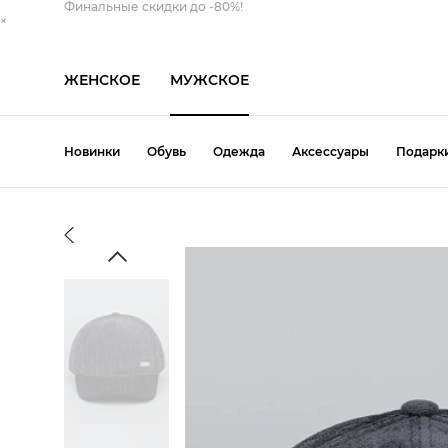
Финальные скидки до -80%!
×
ЖЕНСКОЕ
МУЖСКОЕ
Новинки
Обувь
Одежда
Аксессуары
Подарк
Обувь
Одежда
Аксессуары
Т
Ботинки
Брюки
Кепка
Свитшот
Топсайдеры
Th
Дутыши
Ветровка
Панама
Толстовка
Туфли
Bu
Кеды
Джинсы
Перчатки
Футболка
Угги
Pa
Кроссовки
Жилет
Ремень
Шорты
Шлепанцы
Ke
Лоферы
Кардиган
Рюкзак
Все категории
Эспадрильи
Вс
Мокасины
Куртка
Сумка
Все категории