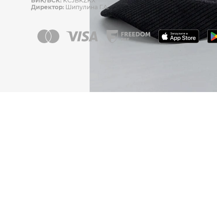
БИК/БСК:
KCJBKZKX
Директор:
Шипулина Г.А.