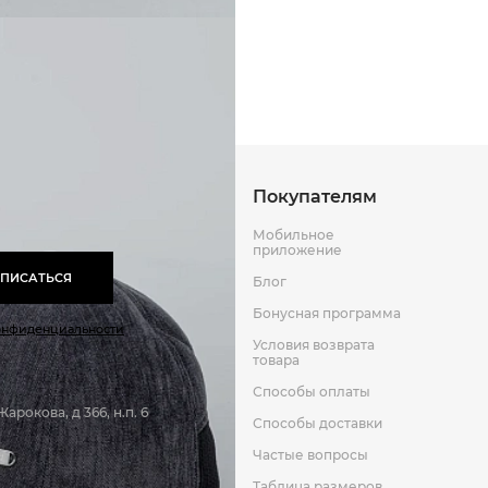
Способы оплаты
Способы до
Оставить отзыв
к
Покупателям
Мобильное
приложение
ПИСАТЬСЯ
Блог
Бонусная программа
онфиденциальности
Условия возврата
товара
Способы оплаты
арокова, д 366, н.п. 6
Способы доставки
Частые вопросы
Таблица размеров