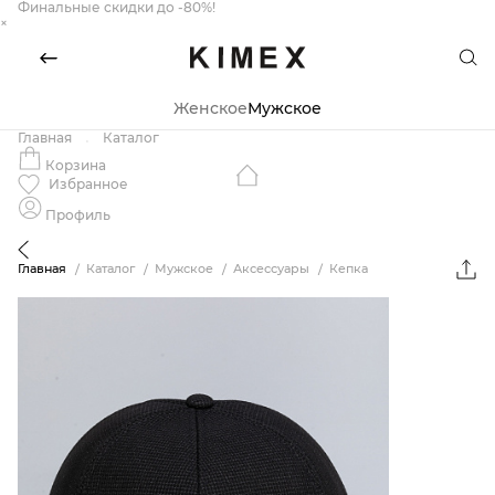
Финальные скидки до -80%!
×
Женское
Мужское
Главная
Каталог
Корзина
Избранное
Профиль
Главная
Каталог
Мужское
Аксессуары
Кепка