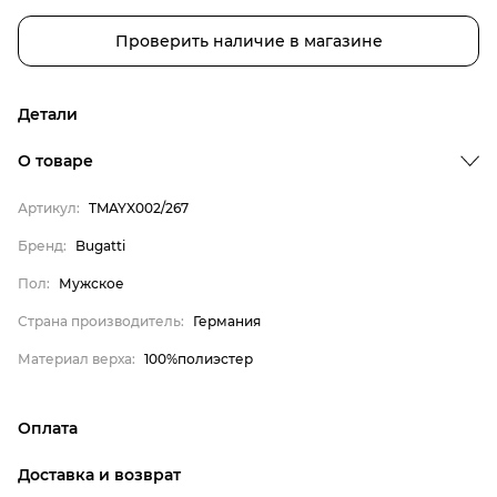
Проверить наличие в магазине
Детали
О товаре
Артикул:
TMAYX002/267
Бренд
Пол
Бренд:
Bugatti
Страна производитель
Пол:
Мужское
Материал верха
Страна производитель:
Германия
Bugatti
Материал верха:
100%полиэстер
Мужское
Германия
Оплата
100%полиэстер
онлайн-оплата банковской картой на сайте Интернет-
Доставка и возврат
магазина