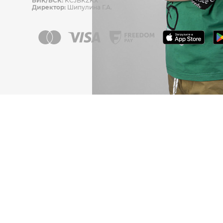
БИК/БСК:
KCJBKZKX
Директор:
Шипулина Г.А.