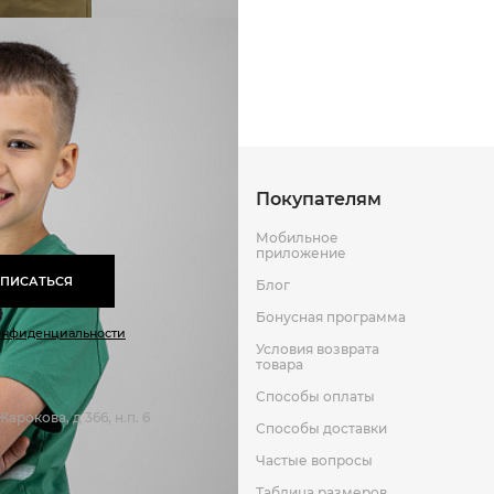
Способы оплаты
Способы до
Оставить отзыв
к
Покупателям
Мобильное
приложение
ПИСАТЬСЯ
Блог
Бонусная программа
онфиденциальности
Условия возврата
товара
Способы оплаты
арокова, д 366, н.п. 6
Способы доставки
Частые вопросы
Таблица размеров