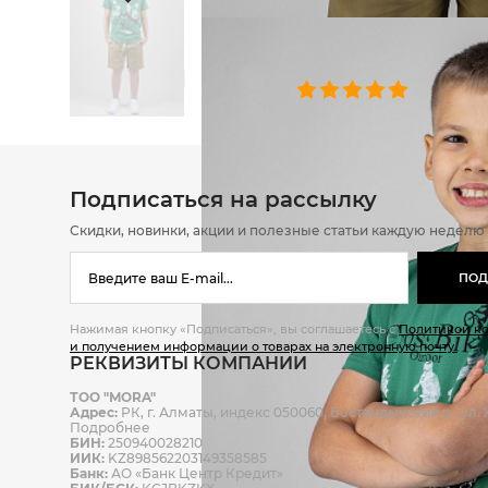
ОТЗЫВЫ
0 челове
Подписаться на рассылку
Скидки, новинки, акции и полезные статьи каждую неделю
ПОД
Нажимая кнопку «Подписаться», вы соглашаетесь с
Политикой к
и получением информации о товарах на электронную почту.
РЕКВИЗИТЫ КОМПАНИИ
ТОО "MORA"
Адрес:
РК, г. Алматы, индекс 050060, Бостандыкский р., ул. Ж
Подробнее
БИН:
250940028210
ИИК:
KZ898562203149358585
Банк:
АО «Банк Центр Кредит»