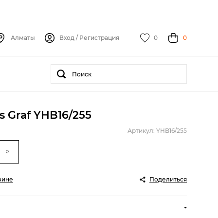
Алматы
Вход
/
Регистрация
0
0
 Graf YHB16/255
Артикул: YHB16/255
зине
Поделиться