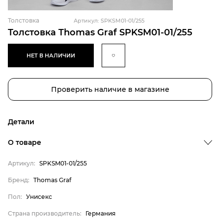
Толстовка
Артикул: SPKSM01-01/255
Толстовка Thomas Graf SPKSM01-01/255
НЕТ В НАЛИЧИИ
Проверить наличие в магазине
Детали
Бренд
О товаре
Пол
Артикул:
SPKSM01-01/255
Страна производитель
Бренд:
Thomas Graf
Материал верха
Thomas Graf
Пол:
Унисекс
Унисекс
Страна производитель:
Германия