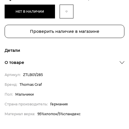
НЕТ В НАЛИЧИИ
Проверить наличие в магазине
Детали
О товаре
Артикул:
ZTLB01/285
Бренд:
Thomas Graf
Пол:
Мальчики
Бренд
Страна производитель:
Германия
Пол
Материал верха:
95%хлопок/5%спандекс
Страна производитель