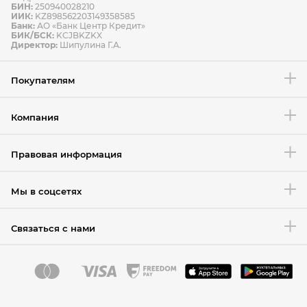
БИН:
250940028210
ИИК:
KZ898562203149358585
Банк:
АО «Банк Центр Кредит»
БИК/БСК:
KCJBKZKX
Условия возврата товара
Директор:
Шипулина Г.А.
Покупателям
Компания
Правовая информация
Мы в соцсетях
Связаться с нами