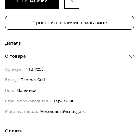
НЕТ В НАЛИЧИИ
Проверить наличие в магазине
Детали
О товаре
Бренд
Артикул:
YHB11/255
Пол
Бренд:
Thomas Graf
Страна производитель
Материал верха
Пол:
Мальчики
Thomas Graf
Страна производитель:
Германия
Мальчики
Материал верха:
95%хлопок5%спандекс
Германия
95%хлопок5%спандекс
Оплата