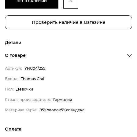
НЕТ В НАЛИЧИИ
Проверить наличие в магазине
Детали
О товаре
Бренд
Артикул:
YHG04/255
Пол
Бренд:
Thomas Graf
Страна производитель
Пол:
Девочки
Материал верха
Thomas Graf
Страна производитель:
Германия
Девочки
Материал верха:
95%хлопок5%спандекс
Германия
95%хлопок5%спандекс
Оплата