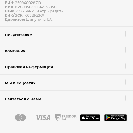
БИН:
250940028210
ИИК:
KZ898562203149358585
Банк:
АО «Банк Центр Кредит»
БИК/БСК:
KCJBKZKX
Условия возврата товара
Директор:
Шипулина Г.А.
Покупателям
Компания
Правовая информация
Мы в соцсетях
Связаться с нами