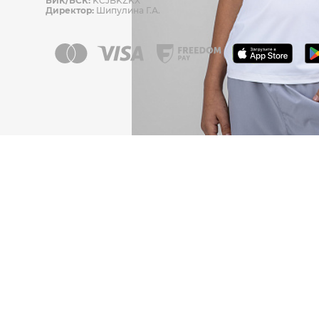
БИК/БСК:
KCJBKZKX
Директор:
Шипулина Г.А.