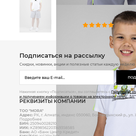
ОТЗЫВЫ
0 челове
Подписаться на рассылку
Скидки, новинки, акции и полезные статьи каждую неделю
ПОД
Нажимая кнопку «Подписаться», вы соглашаетесь с
Политикой к
и получением информации о товарах на электронную почту.
РЕКВИЗИТЫ КОМПАНИИ
ТОО "MORA"
Адрес:
РК, г. Алматы, индекс 050060, Бостандыкский р., ул. Ж
Подробнее
БИН:
250940028210
ИИК:
KZ898562203149358585
Банк:
АО «Банк Центр Кредит»