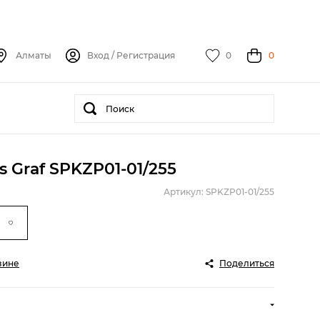
Алматы
Вход
/
Регистрация
0
0
 Graf SPKZP01-01/255
Артикул: SPKZP01-01/255
зине
Поделиться