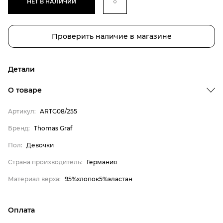
НЕТ В НАЛИЧИИ
Проверить наличие в магазине
Детали
О товаре
Бренд
Артикул:
ARTG08/255
Пол
Бренд:
Thomas Graf
Страна производитель
Пол:
Девочки
Материал верха
Thomas Graf
Страна производитель:
Германия
Девочки
Материал верха:
95%хлопок5%эластан
Германия
95%хлопок5%эластан
Оплата