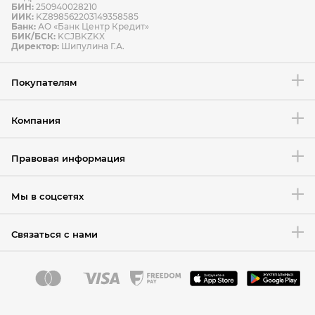
БИН:
250940028210
ИИК:
KZ898562203149358585
Банк:
АО «Банк Центр Кредит»
БИК/БСК:
KCJBKZKX
Условия возврата товара
Директор:
Шипулина Г.А.
Покупателям
Компания
Правовая информация
Мы в соцсетях
Связаться с нами